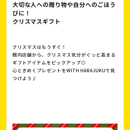
大
切
な
人
へ
の
贈
り
物
や
自
分
へ
の
ご
ほ
う
び
に
！
ク
リ
ス
マ
ス
ギ
フ
ト
クリスマスはもうすぐ！
館内店舗から、クリスマス気分がぐっと高まる
ギフトアイテムをピックアップ◎
心ときめくプレゼントをWITH HARAJUKUで見
つけよう♪