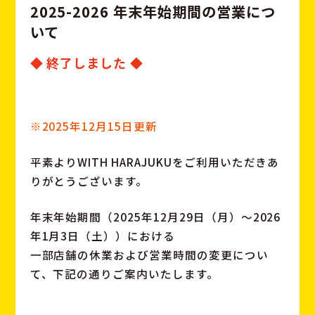
2
0
2
5
-
2
0
2
6
年
末
年
始
期
間
の
営
業
に
つ
い
て
◆ 終了しました ◆
※2025年12月15日更新
平素よりWITH HARAJUKUをご利用いただきあ
りがとうございます。
年末年始期間（2025年12月29日（月）～2026
年1月3日（土））における
一部店舗の休業および営業時間の変更につい
て、下記の通りご案内いたします。