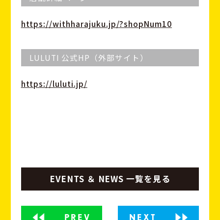
https://withharajuku.jp/?shopNum10
LULUTI 公式HP（外部サイト）
https://luluti.jp/
EVENTS ＆ NEWS 一覧を見る
PREV
NEXT