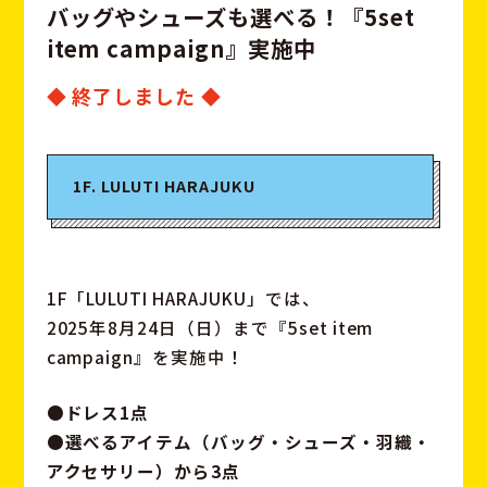
バ
ッ
グ
や
シ
ュ
ー
ズ
も
選
べ
る
！
『
5
s
e
t
i
t
e
m
c
a
m
p
a
i
g
n
』
実
施
中
◆ 終了しました ◆
1F. LULUTI HARAJUKU
1F「LULUTI HARAJUKU」では、
2025年8月24日（日）まで『5set item
campaign』を実施中！
●ドレス1点
●選べるアイテム（バッグ・シューズ・羽織・
アクセサリー）から3点