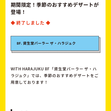
期
間
限
定
！
季
節
の
お
す
す
め
デ
ザ
ー
ト
が
登
場
！
◆ 終了しました ◆
8F. 資生堂パーラー ザ・ハラジュク
WITH HARAJUKU 8F「資生堂パーラー ザ・ハ
ラジュク」では、季節のおすすめデザートをご
用意しております！