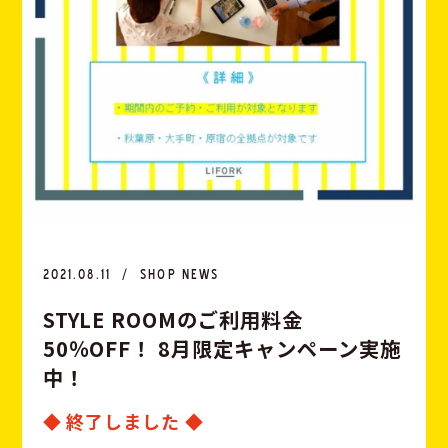
2021.08.11
SHOP NEWS
S
T
Y
L
E
R
O
O
M
の
ご
利
用
料
金
5
0
％
O
F
F
！
8
月
限
定
キ
ャ
ン
ペ
ー
ン
実
施
中
！
◆ 終了しました ◆