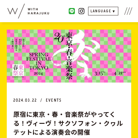
LANGUAGE
2024.03.22
EVENTS
原
宿
に
東
京
・
春
・
音
楽
祭
が
や
っ
て
く
る
！
ヴ
ィ
ー
ヴ
！
サ
ク
ソ
フ
ォ
ン
・
ク
ヮ
ル
テ
ッ
ト
に
よ
る
演
奏
会
の
開
催