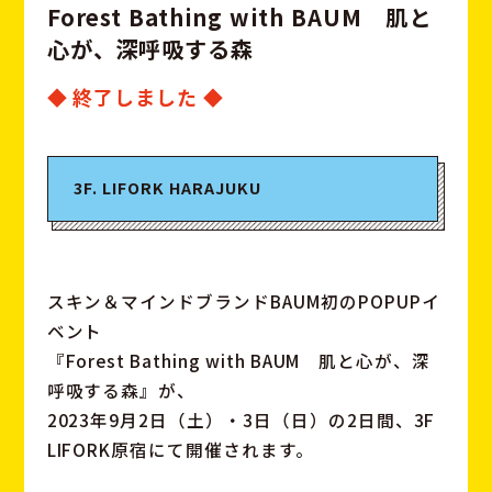
F
o
r
e
s
t
B
a
t
h
i
n
g
w
i
t
h
B
A
U
M
肌
と
心
が
、
深
呼
吸
す
る
森
◆ 終了しました ◆
3F. LIFORK HARAJUKU
スキン＆マインドブランドBAUM初のPOPUPイ
ベント
『Forest Bathing with BAUM 肌と心が、深
呼吸する森』が、
2023年9月2日（土）・3日（日）の2日間、3F
LIFORK原宿にて開催されます。