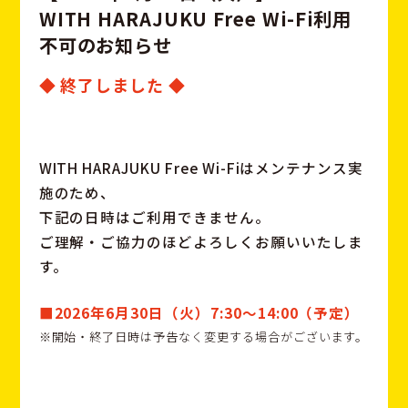
W
I
T
H
H
A
R
A
J
U
K
U
F
r
e
e
W
i
-
F
i
利
用
不
可
の
お
知
ら
せ
◆ 終了しました ◆
WITH HARAJUKU Free Wi-Fiはメンテナンス実
施のため、
下記の日時はご利用できません。
ご理解・ご協力のほどよろしくお願いいたしま
す。
■2026年6月30日（火）7:30～14:00（予定）
※開始・終了日時は予告なく変更する場合がございます。