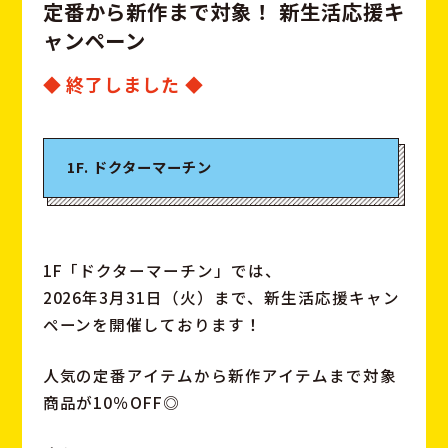
定
番
か
ら
新
作
ま
で
対
象
！
新
生
活
応
援
キ
ャ
ン
ペ
ー
ン
◆ 終了しました ◆
1F. ドクターマーチン
1F「ドクターマーチン」では、
2026年3月31日（火）まで、新生活応援キャン
ペーンを開催しております！
人気の定番アイテムから新作アイテムまで対象
商品が10％OFF◎