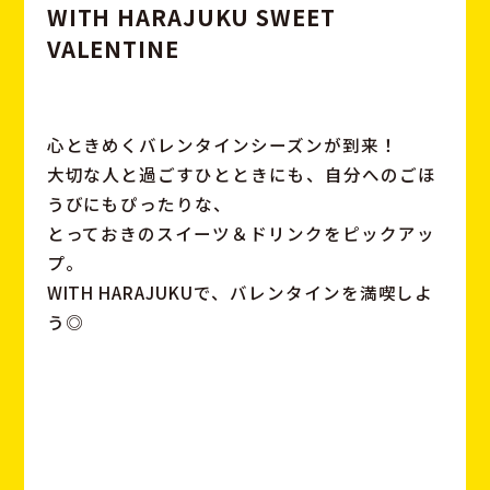
W
I
T
H
H
A
R
A
J
U
K
U
S
W
E
E
T
V
A
L
E
N
T
I
N
E
心ときめくバレンタインシーズンが到来！
大切な人と過ごすひとときにも、自分へのごほ
うびにもぴったりな、
とっておきのスイーツ＆ドリンクをピックアッ
プ。
WITH HARAJUKUで、バレンタインを満喫しよ
う◎