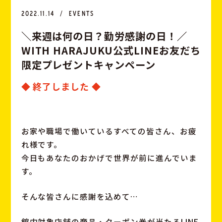
2022.11.14
EVENTS
＼
来
週
は
何
の
日
？
勤
労
感
謝
の
日
！
／
W
I
T
H
H
A
R
A
J
U
K
U
公
式
L
I
N
E
お
友
だ
ち
限
定
プ
レ
ゼ
ン
ト
キ
ャ
ン
ペ
ー
ン
◆ 終了しました ◆
お家や職場で働いているすべての皆さん、お疲
れ様です。
今日もあなたのおかげで世界が前に進んでいま
す。
そんな皆さんに感謝を込めて…
館内対象店舗の商品・クーポン券が当たるLINE