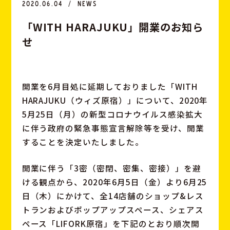
2020.06.04
NEWS
「
W
I
T
H
H
A
R
A
J
U
K
U
」
開
業
の
お
知
ら
せ
開業を6月目処に延期しておりました「WITH
HARAJUKU（ウィズ原宿）」について、2020年
5月25日（月）の新型コロナウイルス感染拡大
に伴う政府の緊急事態宣言解除等を受け、開業
することを決定いたしました。
開業に伴う「3密（密閉、密集、密接）」を避
ける観点から、2020年6月5日（金）より6月25
日（木）にかけて、全14店舗のショップ&レス
トランおよびポップアップスペース、シェアス
ペース「LIFORK原宿」を下記のとおり順次開