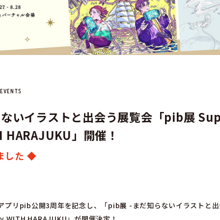
EVENTS
ら
な
い
イ
ラ
ス
ト
と
出
会
う
展
覧
会
「
p
i
b
展
S
u
H
H
A
R
A
J
U
K
U
」
開
催
！
ました ◆
プリpib公開3周年を記念し、「pib展 -まだ知らないイラストと出
 by WITH HARAJUKU」が開催決定！