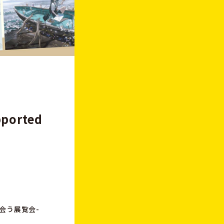
p
p
o
r
t
e
d
会う展覧会-