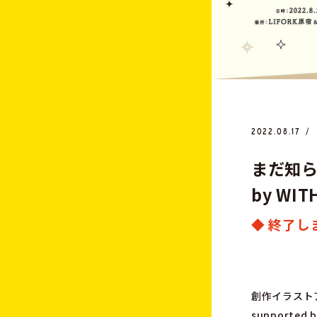
2022.08.17
ま
だ
知
b
y
W
I
T
◆ 終了し
創作イラストア
supported