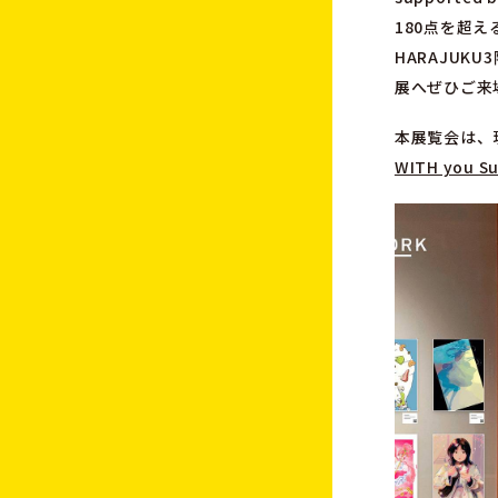
180点を超え
HARAJUK
展へぜひご来
本展覧会は、現
WITH you S