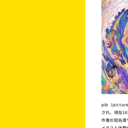
pib（pict
され、現在1
作者の知名度
イラスト体験