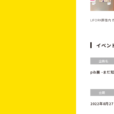
LIFORK原宿
イベン
企画名
pib展 -まだ
会期
2022年8月27