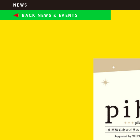
N
E
W
S
B
A
C
K
N
E
W
S
&
E
V
E
N
T
S