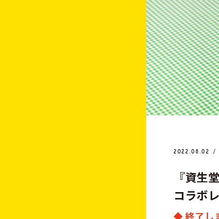
2022.08.02
『
資
生
コ
ラ
ボ
◆ 終了し