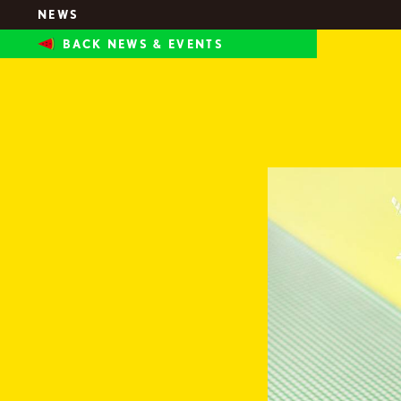
N
E
W
S
B
A
C
K
N
E
W
S
&
E
V
E
N
T
S