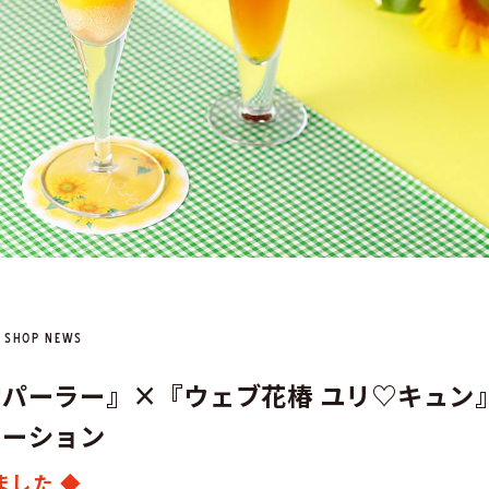
SHOP NEWS
堂
パ
ー
ラ
ー
』
×
『
ウ
ェ
ブ
花
椿
ユ
リ
♡
キ
ュ
ン
レ
ー
シ
ョ
ン
ました ◆