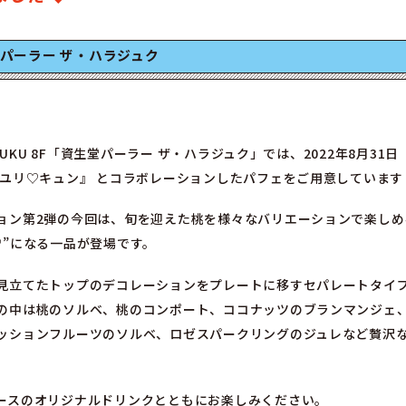
生堂パーラー ザ・ハラジュク
RAJUKU 8F「資生堂パーラー ザ・ハラジュク」では、2022年8月31
 ユリ♡キュン』 とコラボレーションしたパフェをご用意しています
ョン第2弾の今回は、旬を迎えた桃を様々なバリエーションで楽しめ
♡”になる一品が登場です。
見立てたトップのデコレーションをプレートに移すセパレートタイ
の中は桃のソルベ、桃のコンポート、ココナッツのブランマンジェ
ッションフルーツのソルベ、ロゼスパークリングのジュレなど贅沢
ースのオリジナルドリンクとともにお楽しみください。