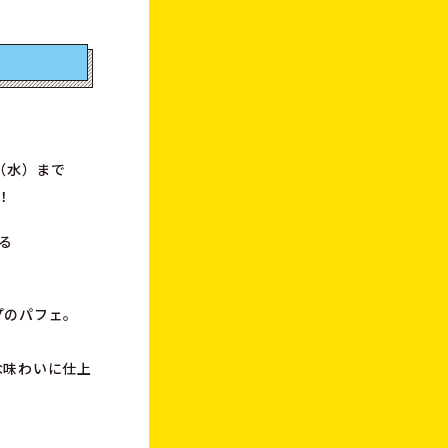
日（水）まで
！
る
プのパフェ。
、
な味わいに仕上