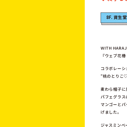
8F. 資
WITH HA
『ウェブ花椿
コラボレーシ
“桃のとりこ
麦わら帽子に
パフェグラス
マンゴーとパ
げました。
ジャスミンベ