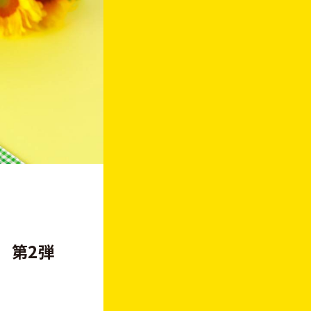
』
第
2
弾